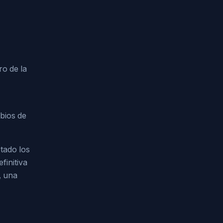
ro de la
bios de
ptado los
finitiva
, una