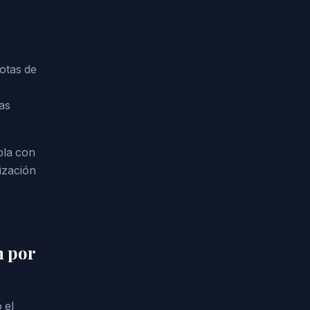
uotas de
as
pla con
nización
n por
 el