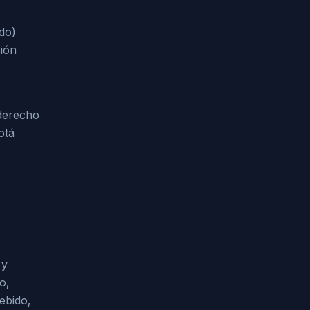
do)
ción
 derecho
otá
 y
o,
ebido,