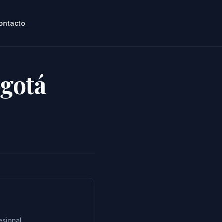
ontacto
ogotá
esional