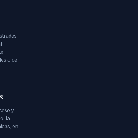
ostradas
l
te
les o de
s
cese y
o, la
icas, en