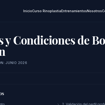
Inicio
Curso Rinoplastia
Entrenamientos
Nosotros
C
 y Condiciones de B
n
ÓN: JUNIO 2026
os
nto
2. Validación del perfil prof