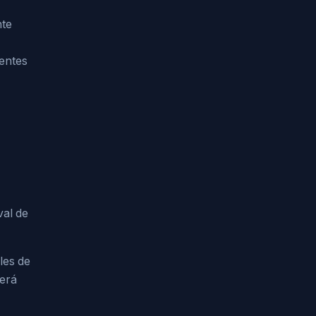
nte
ientes
val de
les de
será