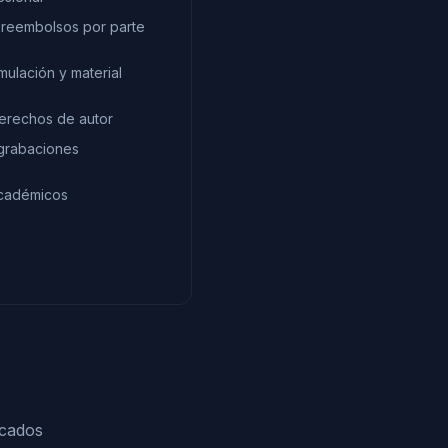
y reembolsos por parte
mulación y material
derechos de autor
grabaciones
académicos
ocados