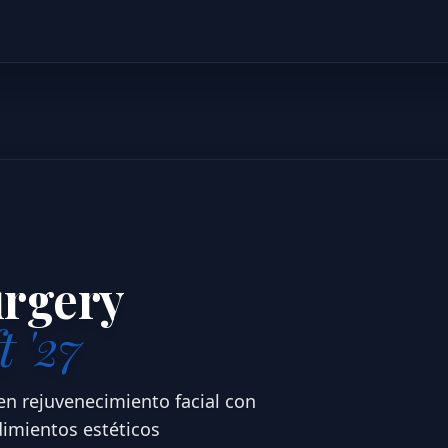
urgery
t '27
en rejuvenecimiento facial con
dimientos estéticos