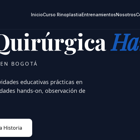
Inicio
Curso Rinoplastia
Entrenamientos
Nosotros
C
Quirúrgica
Ha
 EN BOGOTÁ
vidades educativas prácticas en
vidades hands-on, observación de
 Historia