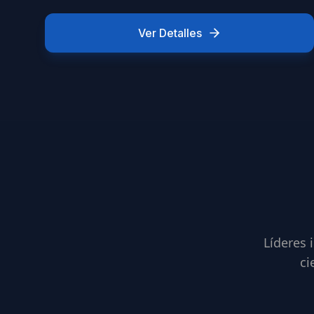
Ver Detalles
Líderes 
ci